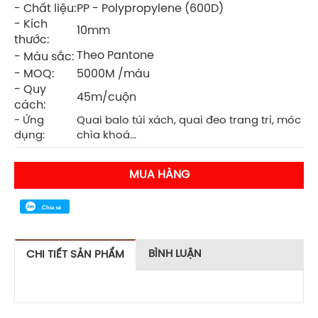
- Chất liệu:
PP - Polypropylene (600D)
- Kích
10mm
thước:
Theo Pantone
- Màu sắc:
- MOQ:
5000M /màu
- Quy
45m/cuộn
cách:
- Ứng
Quai balo túi xách, quai đeo trang trí, móc
dụng:
chìa khoá...
MUA HÀNG
Chia sẻ
BÌNH LUẬN
CHI TIẾT SẢN PHẨM