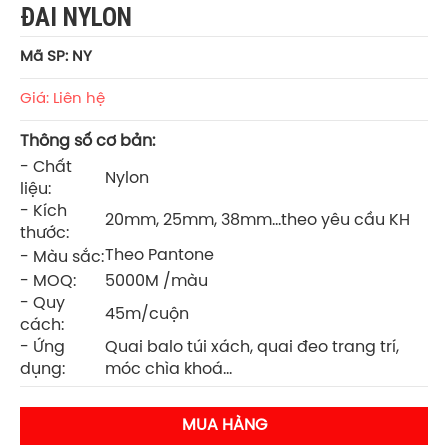
ĐAI NYLON
Mã SP: NY
Giá: Liên hệ
Thông số cơ bản:
- Chất
Nylon
liệu:
- Kích
20mm, 25mm, 38mm...theo yêu cầu KH
thước:
Theo Pantone
- Màu sắc:
- MOQ:
5000M /màu
- Quy
45m/cuộn
cách:
- Ứng
Quai balo túi xách, quai đeo trang trí,
dụng:
móc chìa khoá...
MUA HÀNG