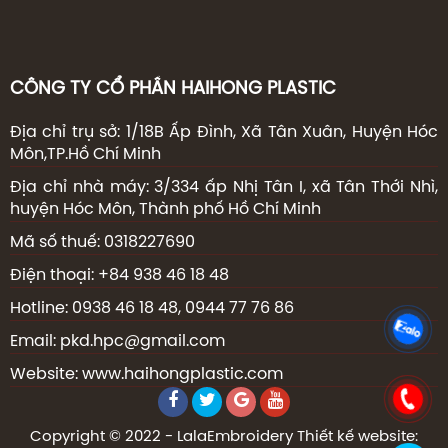
CÔNG TY CỔ PHẦN HAIHONG PLASTIC
Địa chỉ trụ sở: 1/18B Ấp Đình, Xã Tân Xuân, Huyện Hóc
Môn,TP.Hồ Chí Minh
Địa chỉ nhà máy: 3/334 ấp Nhị Tân I, xã Tân Thới Nhì,
huyện Hóc Môn, Thành phố Hồ Chí Minh
Mã số thuế: 0318227690
Điện thoại: +84 938 46 18 48
Hotline: 0938 46 18 48, 0944 77 76 86
Email: pkd.hpc@gmail.com
Website: www.haihongplastic.com
Copyright © 2022 - LalaEmbroidery
Thiết kế website: